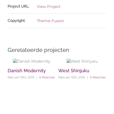
Project URL:
View Project
Copyright:
Theme-Fusion
Gerelateerde projecten
Danish Modernity
West Shinjuku
Ma
ies
februari 13th, 2015
|
0 Reacties
februari 13th, 2015
|
0 Reacties
feb